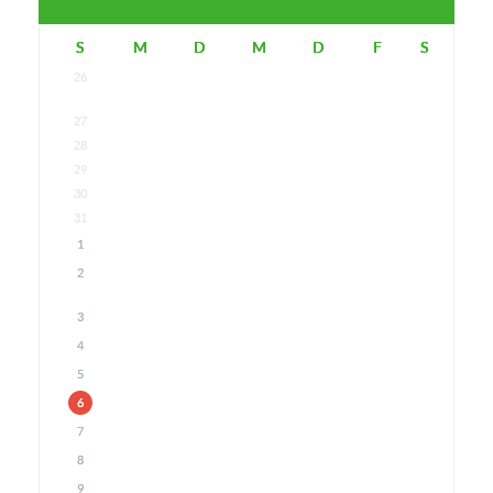
S
M
D
M
D
F
S
26
27
28
29
30
31
1
2
3
4
5
6
7
8
9