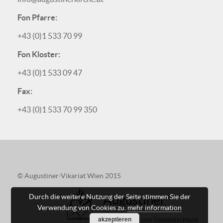
Fon Pfarre:
+43 (0)1 533 70 99
Fon Kloster:
+43 (0)1 533 09 47
Fax:
+43 (0)1 533 70 99 350
© Augustiner-Vikariat Wien 2015
Augustiner
Durch die weitere Nutzung der Seite stimmen Sie der
Verwendung von Cookies zu.
mehr information
akzeptieren
in Österreich und Süddeutschland