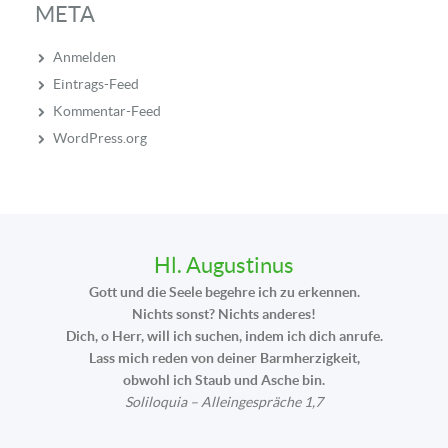
META
Anmelden
Eintrags-Feed
Kommentar-Feed
WordPress.org
Hl. Augustinus
Gott und die Seele begehre ich zu erkennen.
Nichts sonst? Nichts anderes!
Dich, o Herr, will ich suchen, indem ich dich anrufe.
Lass mich reden von deiner Barmherzigkeit,
obwohl ich Staub und Asche bin.
Soliloquia – Alleingespräche 1,7