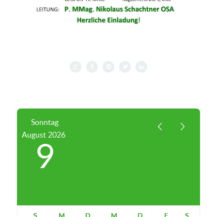
Sonntag
August
2026
9
S
M
D
M
D
F
S