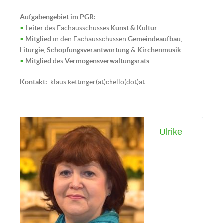
Aufgabengebiet im PGR:
•
Leiter
des Fachausschusses
Kunst & Kultur
•
Mitglied
in den Fachausschüssen
Gemeindeaufbau
,
Liturgie
,
Schöpfungsverantwortung
&
Kirchenmusik
•
Mitglied
des
Vermögensverwaltungsrats
Christine Hummer (Bild: © Tobias
Klaghofer)
Kontakt:
klaus.kettinger(at)chello(dot)at
Ulrike