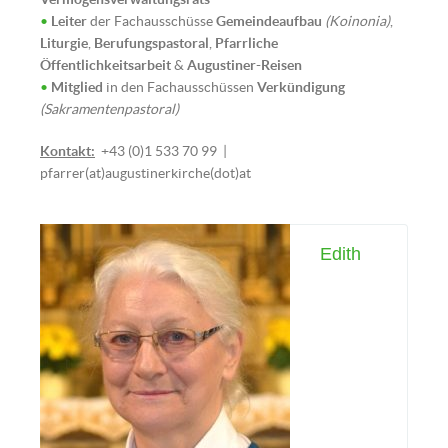
•
Leiter
der Fachausschüsse
Gemeindeaufbau
(Koinonia)
,
Liturgie
,
Berufungspastoral
,
Pfarrliche
Öffentlichkeitsarbeit
&
Augustiner-Reisen
•
Mitglied
in den Fachausschüssen
Verkündigung
(Sakramentenpastoral)
Kontakt:
+43 (0)1 533 70 99 |
pfarrer(at)augustinerkirche(dot)at
Edith