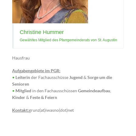
Christine Hummer
Gewähltes Mitglied des Pfarrgemeinderats von St. Augustin
Hausfrau
Auf
g
aben
g
ebiete im PGR:
•
Leiterin
der Fachausschüsse
Jugend
&
Sorge um die
Senioren
•
Mitglied
in den Fachausschüssen
Gemeindeaufbau
,
Kinder
&
Feste & Feiern
Kontakt:
grunz(at)iwasno(dot)net