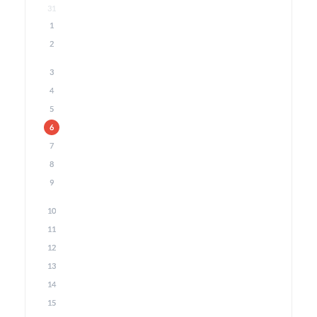
31
1
2
3
4
5
6
7
Florian Oppitz (Bild: © Tobias
8
Klaghofer)
9
10
11
12
13
14
15