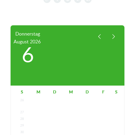
Tobias Klaghofer (Bild: © Tobias
Klaghofer)
Donnerstag
August
2026
6
S
M
D
M
D
F
S
26
27
28
29
30