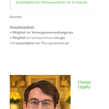
Ersatzmitglied des Pfarrgemeinderats von St. Augustin
Beamter
Aufgabengebiet:
•
Mitglied
des
Vermögensverwaltungsrats
•
Mitglied
im Fachausschuss
Liturgie
•
Ersatzmitglied
des Pfarrgemeinderats
Florian
Oppitz
Ursula Schimpl (Bild: © kathbild.at