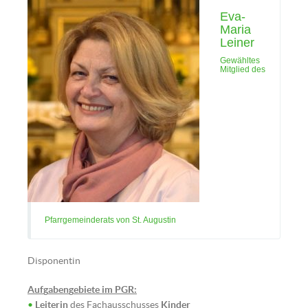
Eva-
Maria
Leiner
Gewähltes
Mitglied des
Pfarrgemeinderats von St. Augustin
Disponentin
Auf
g
aben
g
ebiete im PGR:
•
Leiterin
des Fachausschusses
Kinder