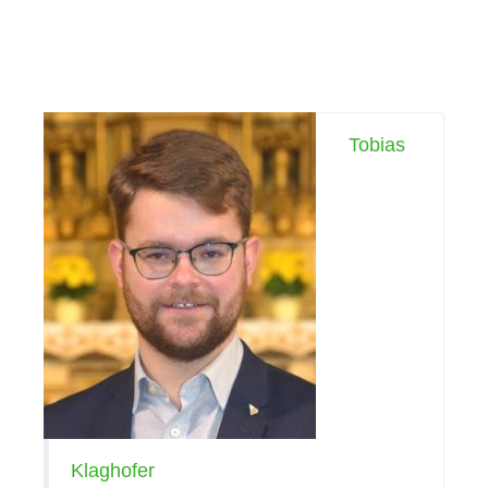
Tobias
P. Mag. Nikolaus Schachtner OSA
(Bild: © kathbild.at | Franz Josef
Rupprecht)
Klaghofer