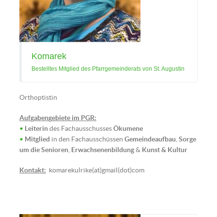
Komarek
Bestelltes Mitglied des Pfarrgemeinderats von St. Augustin
Orthoptistin
Auf
g
aben
g
ebiete im PGR:
•
Leiterin
des Fachausschusses
Ökumene
•
Mitglied
in den Fachausschüssen
Gemeindeaufbau
,
Sorge
um die Senioren
,
Erwachsenenbildung
&
Kunst & Kultur
Kontakt:
komarekulrike(at)gmail(dot)com
Klaus Kettinger (Bild: © Tobias
Klaghofer)