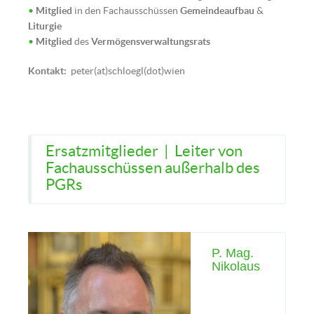
•
Mitglied
in den Fachausschüssen
Gemeindeaufbau
&
Liturgie
•
Mitglied
des
Vermögensverwaltungsrats
Diakon Michael Schimpl (Bild: ©
Kontakt:
peter(at)schloegl(dot)wien
kathbild.at | Franz Josef
Rupprecht)
Ersatzmitglieder | Leiter von
Fachausschüssen außerhalb des
PGRs
P. Mag.
Nikolaus