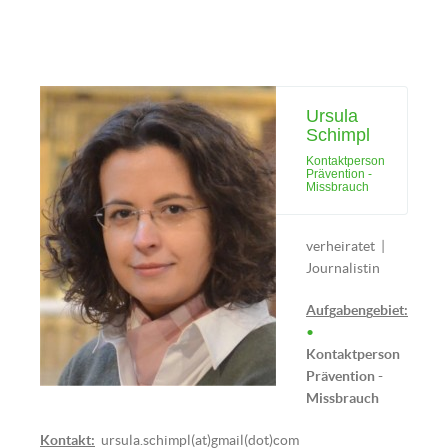
Ursula
Schimpl
Kontaktperson
Prävention -
Missbrauch
verheiratet |
Journalistin
Auf
g
aben
g
ebiet:
•
Kontaktperson
Prävention -
Missbrauch
Kontakt:
ursula.schimpl(at)gmail(dot)com