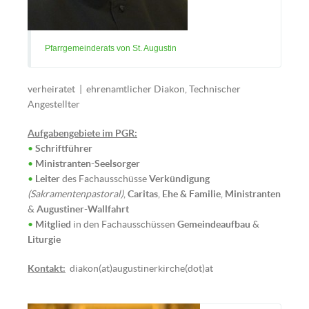
Pfarrgemeinderats von St. Augustin
verheiratet | ehrenamtlicher Diakon, Technischer
Angestellter
Aufgabengebiete im PGR:
•
Schriftführer
•
Ministranten-Seelsorger
•
Leiter
des Fachausschüsse
Verkündigung
(Sakramentenpastoral)
,
Caritas
,
Ehe & Familie
,
Ministranten
&
Augustiner-Wallfahrt
•
Mitglied
in den Fachausschüssen
Gemeindeaufbau
&
Liturgie
Eva-Maria Leiner (Bild: © Tobias
Klaghofer)
Kontakt:
diakon(at)augustinerkirche(dot)at