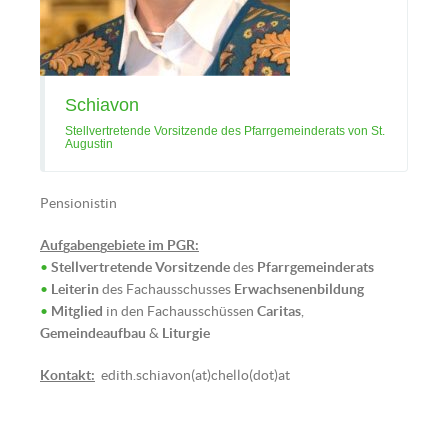
Schiavon
Stellvertretende Vorsitzende des Pfarrgemeinderats von St.
Augustin
Pensionistin
Auf
g
aben
g
ebiete im PGR:
•
Stellvertretende Vorsitzende
des
Pfarrgemeinderats
•
Pfarrer P. Mag. Matthias Schlögl
Leiterin
des Fachausschusses
Erwachsenenbildung
•
OSA | © Augustiner Wien | Foto:
Mitglied
in den Fachausschüssen
Caritas
,
Gemeindeaufbau
Franz Josef Rupprecht
&
Liturgie
Kontakt:
edith.schiavon(at)chello(dot)at