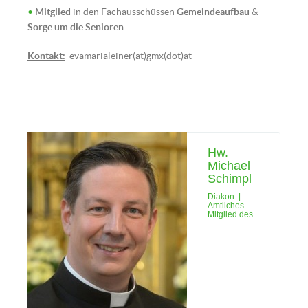
•
Mitglied
in den Fachausschüssen
Gemeindeaufbau
&
Sorge um die Senioren
Kontakt:
evamarialeiner(at)gmx(dot)at
Ulrike Komarek (Bild: © Tobias
Klaghofer)
Hw.
Michael
Schimpl
Diakon |
Amtliches
Mitglied des