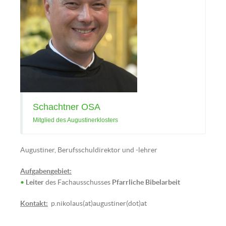
Schachtner OSA
Mitglied des Augustinerklosters
Augustiner, Berufsschuldirektor und -lehrer
Auf
g
aben
g
ebiet:
Ing. Peter Schlögl (Bild: © Tobias
•
Leiter
des Fachausschusses
Pfarrliche Bibelarbeit
Klaghofer)
Kontakt:
p.nikolaus(at)augustiner(dot)at