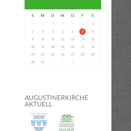
S
M
D
M
D
F
S
26
27
28
29
30
31
1
2
3
4
5
6
7
8
9
10
11
12
13
14
15
16
17
18
19
20
21
22
23
24
25
26
27
28
29
30
31
1
2
3
4
5
AUGUSTINERKIRCHE
AKTUELL