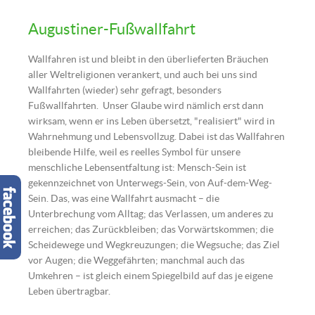
Start der Augustiner-Fußwallfahrt nach Mariazell | ©
Augustiner Wien
Augustiner-Fußwallfahrt
Wallfahren ist und bleibt in den überlieferten Bräuchen
aller Weltreligionen verankert, und auch bei uns sind
Wallfahrten (wieder) sehr gefragt, besonders
Fußwallfahrten. Unser Glaube wird nämlich erst dann
wirksam, wenn er ins Leben übersetzt, "realisiert" wird in
Wahrnehmung und Lebensvollzug. Dabei ist das Wallfahren
bleibende Hilfe, weil es reelles Symbol für unsere
menschliche Lebensentfaltung ist: Mensch-Sein ist
gekennzeichnet von Unterwegs-Sein, von Auf-dem-Weg-
Sein. Das, was eine Wallfahrt ausmacht – die
Unterbrechung vom Alltag; das Verlassen, um anderes zu
erreichen; das Zurückbleiben; das Vorwärtskommen; die
Scheidewege und Wegkreuzungen; die Wegsuche; das Ziel
vor Augen; die Weggefährten; manchmal auch das
Umkehren – ist gleich einem Spiegelbild auf das je eigene
Leben übertragbar.