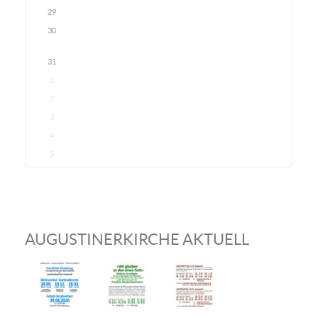
29
30
31
1
2
3
4
5
AUGUSTINERKIRCHE AKTUELL