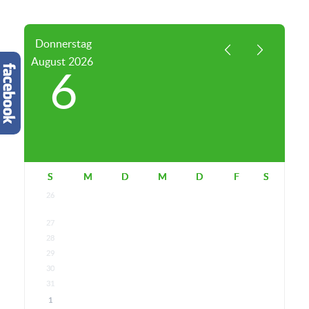
Donnerstag
August
2026
6
S
M
D
M
D
F
S
26
27
28
29
30
31
1