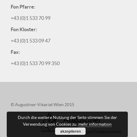
Fon Pfarre:
+43 (0)1 533 70 99
Fon Kloster:
+43 (0)1 533 09 47
Fax:
+43 (0)1 533 70 99 350
© Augustiner-Vikariat Wien 2015
Durch die weitere Nutzung der Seite stimmen Sie der
Augustiner
Verwendung von Cookies zu.
mehr information
akzeptieren
in Österreich und Süddeutschland