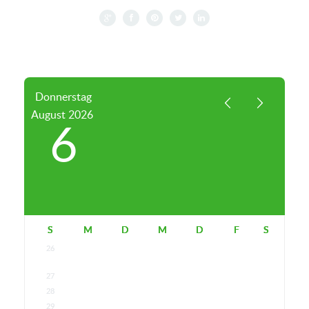
Donnerstag
August
2026
6
S
M
D
M
D
F
S
26
27
28
29