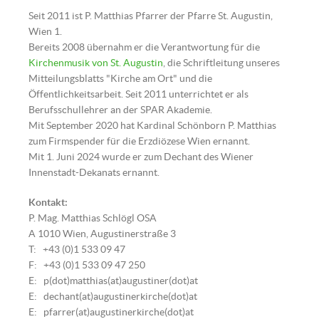
Seit 2011 ist P. Matthias Pfarrer der Pfarre St. Augustin,
Wien 1.
Bereits 2008 übernahm er die Verantwortung für die
Kirchenmusik von St. Augustin
, die Schriftleitung unseres
Mitteilungsblatts "Kirche am Ort" und die
Öffentlichkeitsarbeit. Seit 2011 unterrichtet er als
Berufsschullehrer an der SPAR Akademie.
Mit September 2020 hat Kardinal Schönborn P. Matthias
zum Firmspender für die Erzdiözese Wien ernannt.
Mit 1. Juni 2024 wurde er zum Dechant des Wiener
Innenstadt-Dekanats ernannt.
Kontakt:
P. Mag. Matthias Schlögl OSA
A 1010 Wien, Augustinerstraße 3
T: +43 (0)1 533 09 47
F: +43 (0)1 533 09 47 250
E: p(dot)matthias(at)augustiner(dot)at
E: dechant(at)augustinerkirche(dot)at
E: pfarrer(at)augustinerkirche(dot)at