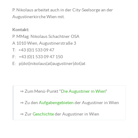
P. Nikolaus arbeitet auch in der City-Seelsorge an der
Augustinerkirche Wien mit.
Kontakt:
P. MMag. Nikolaus Schachtner OSA
A 1010 Wien, Augustinerstraße 3
T: +43 (0)1 533 09 47
F: +43 (0)1 533 09 47 150
E: p(dot)nikolaus(at)augustiner(dot)at
⇒ Zum Menü-Punkt "
Die Augustiner in Wien
"
⇒ Zu den
Aufgabengebieten
der Augustiner in Wien
⇒ Zur
Geschichte
der Augustiner in Wien
P. Mag. Nikolaus Schachtner OSA |
© Augustiner Wien | Foto: Franz
Josef Rupprecht