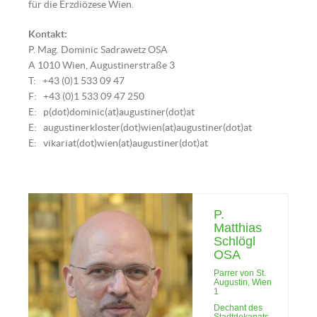
für die Erzdiözese Wien.
Kontakt:
P. Mag. Dominic Sadrawetz OSA
A 1010 Wien, Augustinerstraße 3
T: +43 (0)1 533 09 47
F: +43 (0)1 533 09 47 250
E: p(dot)dominic(at)augustiner(dot)at
E: augustinerkloster(dot)wien(at)augustiner(dot)at
E: vikariat(dot)wien(at)augustiner(dot)at
P.
Matthias
Schlögl
OSA
Parrer von St.
Augustin, Wien
1
Dechant des