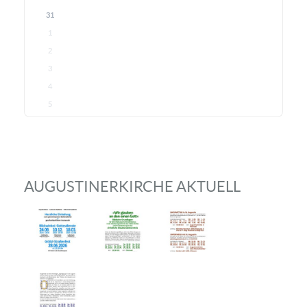
31
1
2
3
4
5
AUGUSTINERKIRCHE AKTUELL