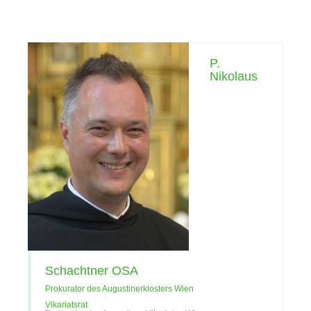
P.
Nikolaus
Pfarrer P. Mag. Matthias Schlögl
OSA | © Augustiner Wien | Foto:
Franz Josef Rupprecht
Schachtner OSA
Prokurator des Augustinerklosters Wien
Vikariatsrat