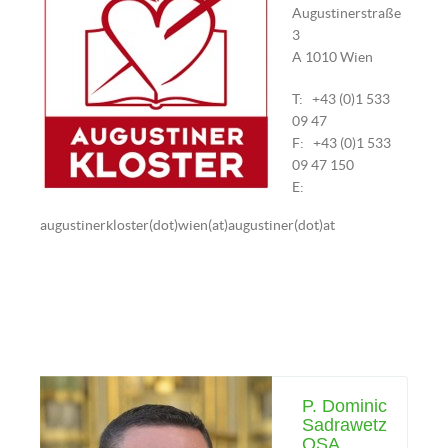
Augustinerstraße
3
A 1010 Wien
T: +43 (0)1 533
09 47
F: +43 (0)1 533
09 47 150
E:
augustinerkloster(dot)wien(at)augustiner(dot)at
P. Dominic
Sadrawetz
OSA