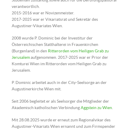
Studenten zuständig sowie auch für die Berufungspastoral
verantwortlich.
2015-2016 war er Novizenmeister.
2017-2025 war er Vikariatsrat und Sekretär des
Augustiner-Vikariates Wien.
2008 wurde P. Dominic bei der Investitur der
Österreichischen Statthalterei in Frauenkirchen
(Burgenland) in den
Ritterorden vom Heiligen Grab zu
Jerusalem
aufgenommen. 2017-2025 war er Prior der
Komturei Wien im Ritterorden vom Heiligen Grab zu
Jerusalem.
P. Mag. Dominic Sadrawetz OSA |
P. Dominic arbeitet auch in der City-Seelsorge an der
© Augustiner Wien | Bild: Franz
Augustinerkirche Wien mit.
Josef Rupprecht
Seit 2006 begleitet er als Seelsorger die Mitglieder der
Akademisch katholischen Verbindung
Aggstein zu Wien
.
Mit 28.08.2025 wurde er erneut zum Regionalvikar des
Augustiner-Vikariats Wien ernannt und zum Firmspender