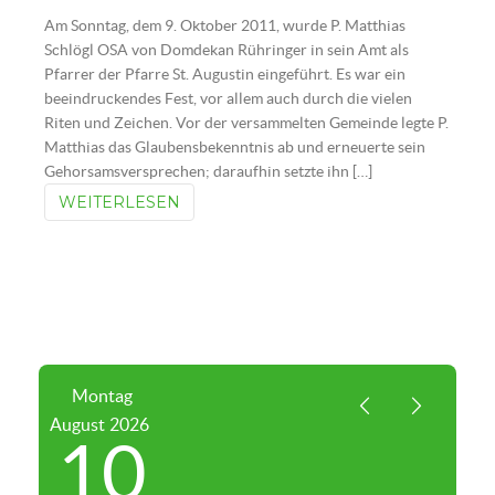
Am Sonntag, dem 9. Oktober 2011, wurde P. Matthias
Schlögl OSA von Domdekan Rühringer in sein Amt als
Pfarrer der Pfarre St. Augustin eingeführt. Es war ein
beeindruckendes Fest, vor allem auch durch die vielen
Riten und Zeichen. Vor der versammelten Gemeinde legte P.
Matthias das Glaubensbekenntnis ab und erneuerte sein
Gehorsamsversprechen; daraufhin setzte ihn […]
WEITERLESEN
Montag
August
2026
10