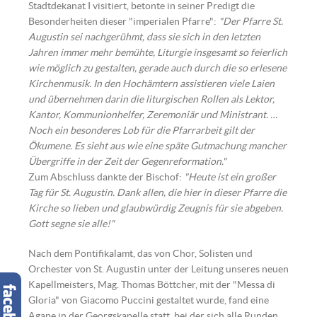
Stadtdekanat I visitiert, betonte in seiner Predigt die
Besonderheiten dieser "imperialen Pfarre":
"Der Pfarre St.
Augustin sei nachgerühmt, dass sie sich in den letzten
Jahren immer mehr bemühte, Liturgie insgesamt so feierlich
wie möglich zu gestalten, gerade auch durch die so erlesene
Kirchenmusik. In den Hochämtern assistieren viele Laien
und übernehmen darin die liturgischen Rollen als Lektor,
Kantor, Kommunionhelfer, Zeremoniär und Ministrant. …
Noch ein besonderes Lob für die Pfarrarbeit gilt der
Ökumene. Es sieht aus wie eine späte Gutmachung mancher
Übergriffe in der Zeit der Gegenreformation."
Zum Abschluss dankte der Bischof:
"Heute ist ein großer
Tag für St. Augustin. Dank allen, die hier in dieser Pfarre die
Kirche so lieben und glaubwürdig Zeugnis für sie abgeben.
Gott segne sie alle!"
Nach dem Pontifikalamt, das von Chor, Solisten und
Orchester von St. Augustin unter der Leitung unseres neuen
Kapellmeisters, Mag. Thomas Böttcher, mit der "Messa di
Gloria" von Giacomo Puccini gestaltet wurde, fand eine
Agape in der Georgskapelle statt, bei der sich alle Runden