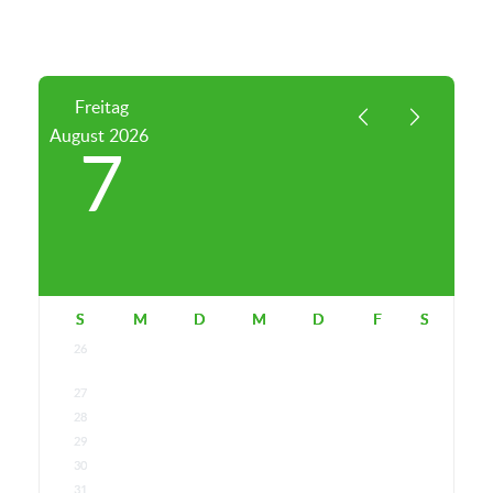
Freitag
August
2026
7
S
M
D
M
D
F
S
26
27
28
29
30
31