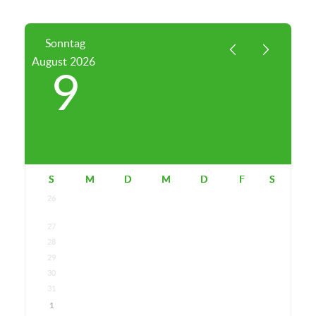
Sonntag
August
2026
9
S
M
D
M
D
F
S
26
27
28
29
30
31
1