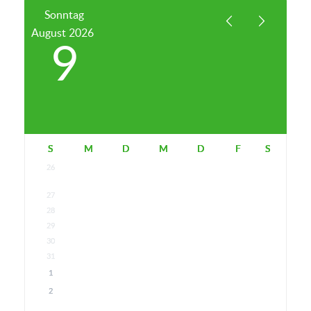
Sonntag
August
2026
9
S
M
D
M
D
F
S
26
27
28
29
30
31
1
2